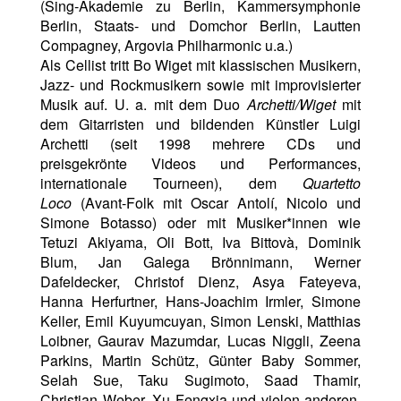
(Sing-Akademie zu Berlin, Kammersymphonie
Berlin, Staats- und Domchor Berlin, Lautten
Compagney, Argovia Philharmonic u.a.)
Als Cellist tritt Bo Wiget mit klassischen Musikern,
Jazz- und Rockmusikern sowie mit improvisierter
Musik auf. U. a.
mit dem Duo
Archetti/Wiget
mit
dem Gitarristen und bildenden Künstler Luigi
Archetti (seit 1998 mehrere CDs und
preisgekrönte Videos und Performances,
internationale Tourneen), dem
Quartetto
Loco
(Avant-Folk mit Oscar Antolí, Nicolo und
Simone Botasso) oder mit Musiker*innen wie
Tetuzi Akiyama, Oli Bott, Iva Bittovà, Dominik
Blum, Jan Galega Brönnimann, Werner
Dafeldecker, Christof Dienz, Asya Fateyeva,
Hanna Herfurtner, Hans-Joachim Irmler, Simone
Keller, Emil Kuyumcuyan, Simon Lenski, Matthias
Loibner, Gaurav Mazumdar, Lucas Niggli, Zeena
Parkins, Martin Schütz, Günter Baby Sommer,
Selah Sue, Taku Sugimoto, Saad Thamir,
Christian Weber, Xu Fengxia und vielen anderen.