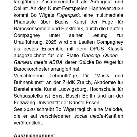
langjährige Zusammenarbeit als Arrangeur und
Cellist.
An den Kunst-Festspielen Hannover 2022
kommt Bo Wigets
Fugenpark,
eine multimediale
Phantasie über Bachs Kunst der Fuge für
Barockensemble und Elektronik, durch die Lautten
Compagney unter seiner Leitung zur
Uraufführung. 2025 wird die Lautten Compagney
als bestes Ensemble mit dem OPUS Klassik
ausgezeichnet für die Platte
Dancing Queen –
Rameau meets ABBA
, deren Stücke Bo Wiget für
Barockorchester arrangiert hat.
Verschiedene Lehraufträge für "Musik und
Bühnenkunst" an der ZHdK Zürich, Akademie für
Darstellende Kunst Ludwigsburg, Hochschule für
Schauspielkunst Ernst Busch Berlin und an der
Folkwang Universität der Künste Essen.
Seit 2020 schreibt Bo Wiget täglich eine Melodie,
die er auf verschiedenen
social media-
Kanälen
veröffentlicht.
Auszeichnungen: